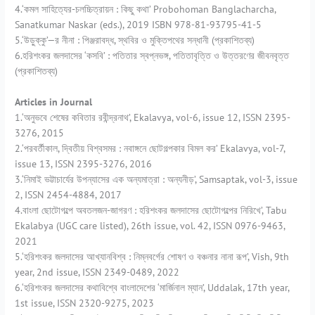
4.‘কমল সাহিত্যের-চলচ্চিত্রায়ন : কিছু কথা’ Probohoman Banglacharcha,
Sanatkumar Naskar (eds.), 2019 ISBN 978-81-93795-41-5
5.‘উড়ুক্কু’—র নীনা : পিঞ্জরাবদ্ধ, স্থবির ও মুক্তিপথের সন্ধানী (প্রকাশিতব্য)
6.হরিশংকর জলদাসের ‘কসবি’ : পতিতার স্বপ্নভঙ্গ, পতিতাবৃত্তি ও উত্তরণের জীবনবৃত্ত
(প্রকাশিতব্য)
Articles in Journal
1.‘অনুভবে শেষের কবিতার রবীন্দ্রনাথ’, Ekalavya, vol-6, issue 12, ISSN 2395-
3276, 2015
2.‘পরবর্তীকাল, দ্বিতীয় বিশ্বসমর : নবাঙ্গনে ছোটগল্পকার বিমল কর’ Ekalavya, vol-7,
issue 13, ISSN 2395-3276, 2016
3.‘নিমাই ভট্টাচার্যের উপন্যাসের এক অন্যমাত্রা : অন্যনীড়’, Samsaptak, vol-3, issue
2, ISSN 2454-4884, 2017
4.বাংলা ছোটোগল্পে অবতলজন-জাগরণ : হরিশংকর জলদাসের ছোটোগল্পের নিরিখে’, Tabu
Ekalabya (UGC care listed), 26th issue, vol. 42, ISSN 0976-9463,
2021
5.‘হরিশংকর জলদাসের আখ্যানবিশ্ব : নিম্নবর্গের শোষণ ও বঞ্চনার নানা রূপ’, Vish, 9th
year, 2nd issue, ISSN 2349-0489, 2022
6.‘হরিশংকর জলদাসের কথাবিশ্বে বাংলাদেশের ‘মার্জিনাল ম্যান’, Uddalak, 17th year,
1st issue, ISSN 2320-9275, 2023