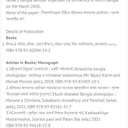
tatwa o Bangla sahitya’ organized by University of North Bengal
on 5th March 2020.
Name of the paper : নিম্নবর্গতত্ত্বের নিরিখে হরিশংকর জলদাসের ছোটোগল্প : প্রসঙ্গ
‘জলদাসীর গল্প’
Details of Publication
Books
নীলকণ্ঠ পাখির খোঁজে : মননে-বীক্ষণে, সৌরভ বসাক, দিয়া পাবলিকেশন, কোলকাতা ২০২১,
ISBN 978-93-82094-14-2
Articles in Books/ Monograph
1.‘রবীন্দ্রনাথ ঠাকুরের ‘দেনাপাওনা’ : একটি পর্যালোচনা’, Nirbachita bangla
chotogolpo : bishoy o nirmaner swatantrya, Mir Rejaul Karim and
Monab Mondal (eds.), 2018, ISBN 978-93-87003-10-1
2.হরিশংকর জলদাসের ছোটগল্পে মহাভারতের আলোকে ব্রাত্যজীবন কথার অন্বেষণ : প্রসঙ্গ
‘চিত্তরঞ্জন অথবা যযাতির বৃত্তান্ত’, Ekush shataker Bangla chotogolpo :
Manane o Chintane, Subalkanti chowdhury and Panchali Sarkar.
(eds.), 2021 ISBN 978-93-83161-31-7
3.‘পণ্ডিতমশাই : ব্যক্তি থেকে আদর্শ শিক্ষকে উত্তরণের পাঠ’, Kathasahitye
Mastarmashai, Subrata paul and Patan Das (eds.) 2021
ISBN 978-93-94618-22-0