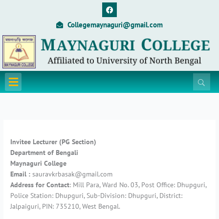
Skip
F
a
to
c
Collegemaynaguri@gmail.com
content
e
b
o
o
k
Menu
Invitee Lecturer (PG Section)
Department of Bengali
Maynaguri College
Email :
sauravkrbasak@gmail.com
Address for Contact
: Mill Para, Ward No. 03, Post Office: Dhupguri,
Police Station: Dhupguri, Sub-Division: Dhupguri, District:
Jalpaiguri, PIN: 735210, West Bengal.