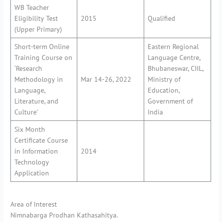
WB Teacher
Eligibility Test
2015
Qualified
(Upper Primary)
Short-term Online
Eastern Regional
Training Course on
Language Centre,
‘Research
Bhubaneswar, CIIL,
Methodology in
Mar 14-26, 2022
Ministry of
Language,
Education,
Literature, and
Government of
Culture’
India
Six Month
Certificate Course
in Information
2014
Technology
Application
Area of Interest
Nimnabarga Prodhan Kathasahitya.