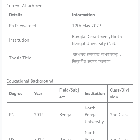
Current Attachment
Details
Information
Ph.D. Awarded
12th May 2023
Bangla Department, North
Institution
Bengal University (NBU)
‘হরিশংকর জলদাসের আখ্যানবিশ্ব :
Thesis Title
নিম্নবর্গীয় চেতনার আলোকে’
Educational Background
Field/Subj
Class/Divi
Degree
Year
Institution
ect
sion
North
PG
2014
Bengali
Bengal
2nd Class
University
North
UG
2012
Bengali
Bengal
2nd Class