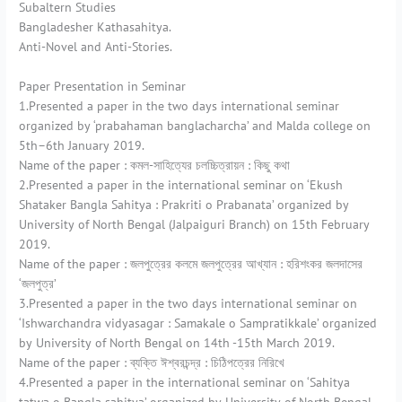
Subaltern Studies
Bangladesher Kathasahitya.
Anti-Novel and Anti-Stories.
Paper Presentation in Seminar
1.Presented a paper in the two days international seminar
organized by ‘prabahaman banglacharcha’ and Malda college on
5th–6th January 2019.
Name of the paper : কমল-সাহিত্যের চলচ্চিত্রায়ন : কিছু কথা
2.Presented a paper in the international seminar on ‘Ekush
Shataker Bangla Sahitya : Prakriti o Prabanata’ organized by
University of North Bengal (Jalpaiguri Branch) on 15th February
2019.
Name of the paper : জলপুত্রের কলমে জলপুত্রের আখ্যান : হরিশংকর জলদাসের
‘জলপুত্র’
3.Presented a paper in the two days international seminar on
‘Ishwarchandra vidyasagar : Samakale o Sampratikkale’ organized
by University of North Bengal on 14th -15th March 2019.
Name of the paper : ব্যক্তি ঈশ্বরচন্দ্র : চিঠিপত্রের নিরিখে
4.Presented a paper in the international seminar on ‘Sahitya