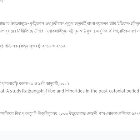
ালয়
ণের উত্তরাকান্ড- কৃত্তিবাস ওঝা,চন্ডীমঙ্গল-মুকুন্দ চক্রবর্তী,বাংলা ব্যাকরণ চর্চার ইতিহাস-রবীন্দ
যোপাধ্যায়ের নির্বাচিত ছোটোগল্প ।লোকসাহিত্য- রবীন্দ্রনাথ ঠাকুর ।আধুনিক কবিতা,নাটকের রূপ 
েষ্ঠ পরিচালক (রাজ্য স্তরের)-২০১১ ও ২০১২
গ,ময়নাগুড়ি কলেজ১৩ ও ১৪ই জানুয়ারী, ২০১২
. A study Rajbangshi,Tribe and Minorities in the post colonial period -19
কসাহিত্যে বিভাগ, কল্যাণী বিশ্ববিদ্যালয় ২০০৯ উত্তরবঙ্গের মেছেনী গানে লোকসাংবাদিকতা ৬৭-