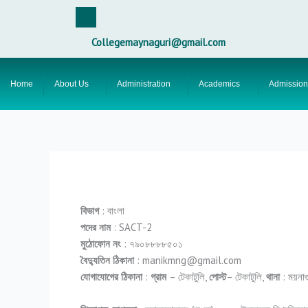
Skip
F
a
to
c
content
e
Collegemaynaguri@gmail.com
b
o
o
k
Home
About Us
Administration
Academics
Admission
বিভাগ
: বাংলা
পদের নাম
: SACT-2
মুঠোফোন নং
: ৭৯০৮৮৮৮৫০১
বৈদ্যুতিন ঠিকানা
: manikmng@gmail.com
যোগাযোগের ঠিকানা
:
গ্রাম
– টেকাটুলি,
পোস্ট
– টেকাটুলি,
থানা
: ময়নাগ