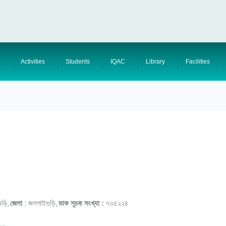
Activities
Students
IQAC
Library
Facilities
ুড়ি,
জেলা
: জলপাইগুড়ি,
ডাক সূচক সংখ্যা :
৭৩৫২২৪