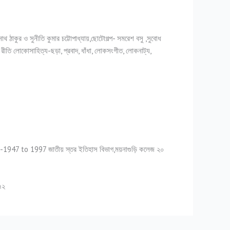
্রনাথ ঠাকুর ও সুনীতি কুমার চট্টোপাধ্যায়,ছোটোগল্প- সমরেশ বসু ,সুবোধ
ও রীতি লোকোসাহিত্য-ছড়া, প্রবাদ, ধাঁধা, লোকসংগীত, লোকনাট্য,
47 to 1997 জাতীয় স্তর ইতিহাস বিভাগ,ময়নাগুড়ি কলেজ ২০
৭২