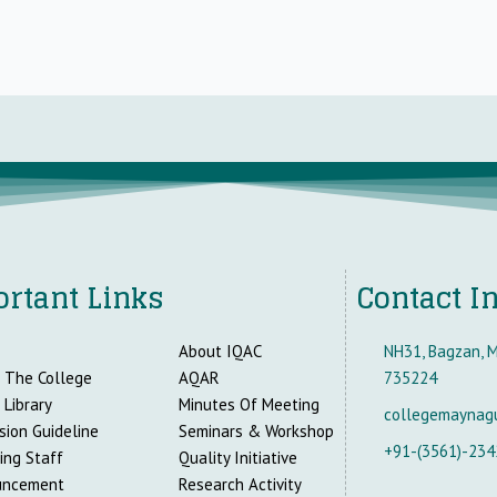
rtant Links
Contact I
About IQAC
NH31, Bagzan, M
 The College
AQAR
735224
 Library
Minutes Of Meeting
collegemaynag
sion Guideline
Seminars & Workshop
+91-(3561)-234
ing Staff
Quality Initiative
uncement
Research Activity