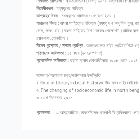
শিক্ষাগত যোগ্যতা
: স্নাতকোত্তর (বাংলা) ২০০৮ উত্তরবঙ্গ বিশ্ববিদ্য
বিশেষীকরণ
: মধ্যযুগের সাহিত্য ।
আগ্রহের বিষয়
: মধ্যযুগের সাহিত্য ও লোকসাহিত্য ।
পড়ানোর বিষয়
: বাংলা সাহিত্যের ইতিহাস (মধ্যযুগ ও আধুনিক যুগ), রামায়
ঘোষ, দেবেশ রায় ।বাংলা সাহিত্যে বিশ শতকের প্রেক্ষাপট ।মানিক বন্দ্
লোককথা, লোকশিল্প ।
বিশেষ পুরস্কার
/
সম্মান প্রাপ্তি
: আন্তঃকলেজ নাট্য প্রতিযোগিতা-শ্র
পাঠদানের অভিজ্ঞতা
: ১৫ বছর (২০২৪ পর্যন্ত)
প্রশাসনিক অভিজ্ঞতা
: ড্রামা ক্লাব কোঅর্ডিনেটর ২০০৮ থেকে ২০২৪
সম্মেলন/আলোচনা চক্র/কর্মশালায় উপস্থিতি
১
. Role of Library in Local Historyজাতীয় স্তর লাইব্রেরী বিভা
২
. The changing of socioeconomic life in north bengal
ও ২১শে ডিসেম্বর ২০১১
প্রকাশনা
: ১. আন্তর্জাতিক লোকসম্মিলন-কল্যাণী বিশ্ববিদ্যালয় লো